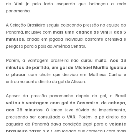
de 
Vini Jr
 pelo lado esquerdo que balançou a rede 
panamenha.
A Seleção Brasileira seguiu colocando pressão na equipe do 
Panamá, inclusive com 
mais uma chance de Vini Jr aos 5 
minutos
, criada em jogada individual bastante ofensiva e 
perigosa para o país da América Central.
Porém, a vantagem brasileira não durou muito. 
Aos 13 
minutos de partida, um gol de Michael Murillo igualou 
o placar
 com chute que desviou em Matheus Cunha e 
entrou no canto direito do gol de Alisson.
Apesar da pressão panamenha depois do gol, o Brasil 
voltou à vantagem com gol de Casemiro, de cabeça, 
aos 38 minutos
. O lance teve dúvida de impedimento, 
precisando ser consultado o 
VAR
. Porém, o pé direito do 
zagueiro do Panamá dava condição legal para o 
volante 
brasileiro fazer 2 x 1 
em jogada que começou com mais 