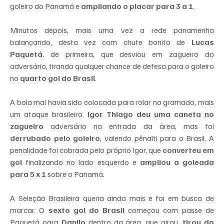
goleiro do Panamá e 
ampliando o placar para 3 a 1
.
Minutos depois, mais uma vez a rede panamenha 
balançando, desta vez com chute bonito de 
Lucas 
Paquetá
, de primeira, que desviou em zagueiro do 
adversário, tirando qualquer chance de defesa para o goleiro 
no 
quarto gol do Brasil
.
A bola mal havia sido colocada para rolar no gramado, mais 
um ataque brasileiro. 
Igor Thiago deu uma caneta no 
zagueiro
 adversário na entrada da área, mas foi 
derrubado pelo goleiro
, valendo pênalti para o Brasil. A 
penalidade foi cobrada pelo próprio Igor, que 
converteu em 
gol
 finalizando no lado esquerdo e 
ampliou a goleada 
para 5 x 1
 sobre o Panamá.
A Seleção Brasileira queria ainda mais e foi em busca de 
marcar. O 
sexto gol do Brasil 
começou com passe de 
Paquetá para 
Danilo 
dentro da área, que girou, 
tirou do 