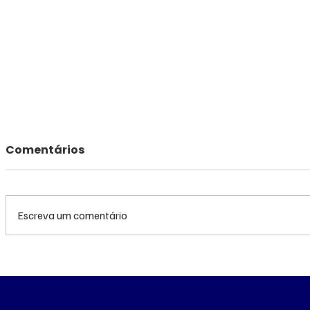
Comentários
Escreva um comentário
Queda do petróleo e
Queda do
clima nos EUA
geopolíti
pressionam cotações do
Médio pr