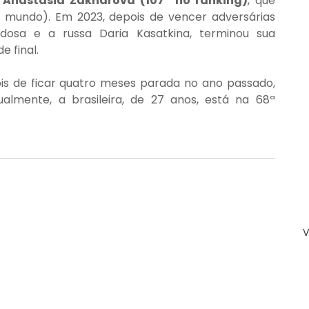
a Anastasia Zakharova (107ª no ranking)
, que 
o mundo). Em 2023, depois de vencer adversárias 
osa e a russa Daria Kasatkina, terminou sua 
 final.
is de ficar quatro meses parada no ano passado, 
lmente, a brasileira, de 27 anos, está na 68ª 
V