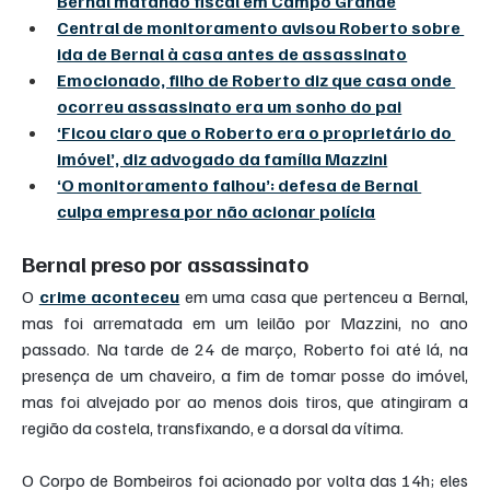
Bernal matando fiscal em Campo Grande
Central de monitoramento avisou Roberto sobre 
ida de Bernal à casa antes de assassinato
Emocionado, filho de Roberto diz que casa onde 
ocorreu assassinato era um sonho do pai
‘Ficou claro que o Roberto era o proprietário do 
imóvel’, diz advogado da família Mazzini
‘O monitoramento falhou’: defesa de Bernal 
culpa empresa por não acionar polícia
Bernal preso por assassinato
O 
crime aconteceu
 em uma casa que pertenceu a Bernal, 
mas foi arrematada em um leilão por Mazzini, no ano 
passado. Na tarde de 24 de março, Roberto foi até lá, na 
presença de um chaveiro, a fim de tomar posse do imóvel, 
mas foi alvejado por ao menos dois tiros, que atingiram a 
região da costela, transfixando, e a dorsal da vítima.
O Corpo de Bombeiros foi acionado por volta das 14h; eles 