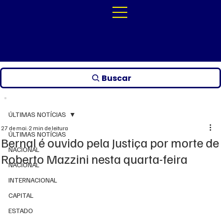
Buscar
ÚLTIMAS NOTÍCIAS
27 de mai.
2 min de leitura
ÚLTIMAS NOTÍCIAS
Bernal é ouvido pela Justiça por morte de
NACIONAL
Roberto Mazzini nesta quarta-feira
NACIONAL
INTERNACIONAL
CAPITAL
ESTADO