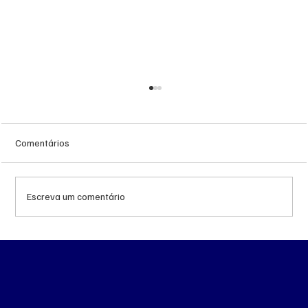
Comentários
Escreva um comentário
Queda do petróleo e geopolítica no Oriente
Médio pressionam cotações da soja em
Chicago