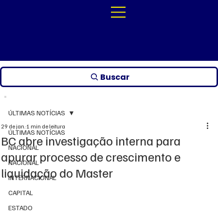
Buscar
ÚLTIMAS NOTÍCIAS
29 de jan.
1 min de leitura
ÚLTIMAS NOTÍCIAS
BC abre investigação interna para
NACIONAL
apurar processo de crescimento e
NACIONAL
liquidação do Master
INTERNACIONAL
CAPITAL
ESTADO