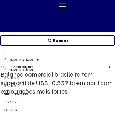
Buscar
ÚLTIMAS NOTÍCIAS
7 de mai.
2 min de leitura
ÚLTIMAS NOTÍCIAS
Balança comercial brasileira tem
NACIONAL
superávit de US$10,537 bi em abril com
NACIONAL
exportações mais fortes
INTERNACIONAL
CAPITAL
ESTADO