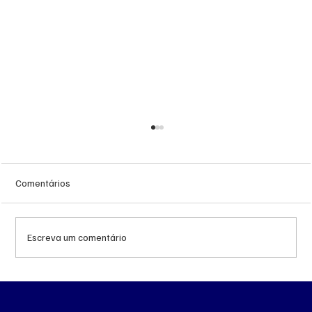
Comentários
Escreva um comentário
Queda do petróleo e geopolítica no Oriente
Médio pressionam cotações da soja em