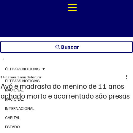
Buscar
ÚLTIMAS NOTÍCIAS
14 de mai.
1 min de leitura
ÚLTIMAS NOTÍCIAS
Avó e madrasta do menino de 11 anos
NACIONAL
achado morto e acorrentado são presas
NACIONAL
INTERNACIONAL
CAPITAL
ESTADO