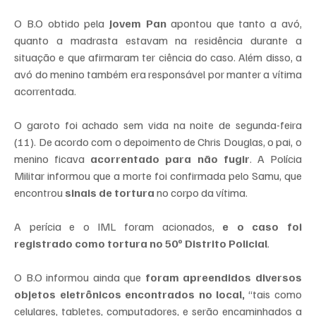
O B.O obtido pela 
Jovem Pan
 apontou que tanto a avó, 
quanto a madrasta estavam na residência durante a 
situação e que afirmaram ter ciência do caso. Além disso, a 
avó do menino também era responsável por manter a vítima 
acorrentada.
O garoto foi achado sem vida na noite de segunda-feira 
(11). De acordo com o depoimento de Chris Douglas, o pai, o 
menino ficava 
acorrentado para não fugir
. A Polícia 
Militar informou que a morte foi confirmada pelo Samu, que 
encontrou 
sinais de tortura
 no corpo da vítima.
A perícia e o IML foram acionados, 
e o caso foi 
registrado como tortura no 50º Distrito Policial
.
O B.O informou ainda que 
foram apreendidos diversos 
objetos eletrônicos encontrados no local,
 “tais como 
celulares, tabletes, computadores, e serão encaminhados a 