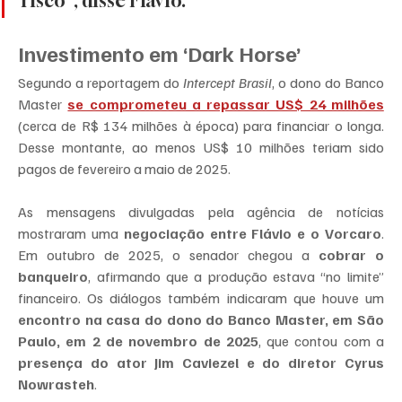
risco”, disse Flávio.
Investimento em ‘Dark Horse’
Segundo a reportagem do 
Intercept Brasil
, o dono do Banco 
Master 
se comprometeu a repassar US$ 24 milhões
(cerca de R$ 134 milhões à época) para financiar o longa. 
Desse montante, ao menos US$ 10 milhões teriam sido 
pagos de fevereiro a maio de 2025.
As mensagens divulgadas pela agência de notícias 
mostraram uma 
negociação entre Flávio e o Vorcaro
. 
Em outubro de 2025, o senador chegou a 
cobrar o 
banqueiro
, afirmando que a produção estava “no limite” 
financeiro. Os diálogos também indicaram que houve um 
encontro na casa do dono do Banco Master, em São 
Paulo, em 2 de novembro de 2025
, que contou com a 
presença do ator Jim Caviezel e do diretor Cyrus 
Nowrasteh
.