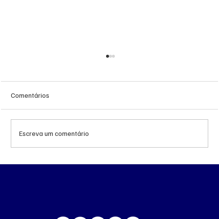
Comentários
Escreva um comentário
Queda do petróleo e geopolítica no Oriente
Médio pressionam cotações da soja em
Chicago