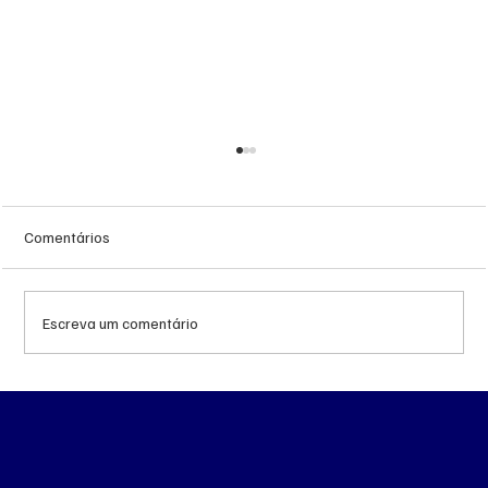
Comentários
Escreva um comentário
Queda do petróleo e geopolítica no Oriente
Médio pressionam cotações da soja em
Chicago