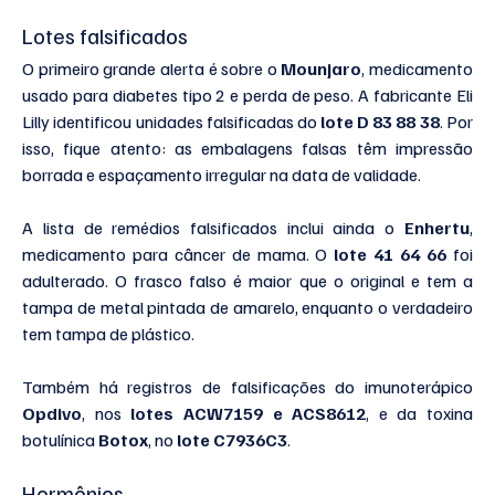
Lotes falsificados
O primeiro grande alerta é sobre o 
Mounjaro
, medicamento 
usado para diabetes tipo 2 e perda de peso. A fabricante Eli 
Lilly identificou unidades falsificadas do 
lote D 83 88 38
. Por 
isso, fique atento: as embalagens falsas têm impressão 
borrada e espaçamento irregular na data de validade.
A lista de remédios falsificados inclui ainda o 
Enhertu
, 
medicamento para câncer de mama. O 
lote 41 64 66
 foi 
adulterado. O frasco falso é maior que o original e tem a 
tampa de metal pintada de amarelo, enquanto o verdadeiro 
tem tampa de plástico.
Também há registros de falsificações do imunoterápico 
Opdivo
, nos 
lotes ACW7159 e ACS8612
, e da toxina 
botulínica 
Botox
, no 
lote C7936C3
.
Hormônios