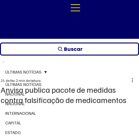
Buscar
ÚLTIMAS NOTÍCIAS
21 de fev.
2 min de leitura
ÚLTIMAS NOTÍCIAS
Anvisa publica pacote de medidas
NACIONAL
contra falsificação de medicamentos
NACIONAL
INTERNACIONAL
CAPITAL
ESTADO