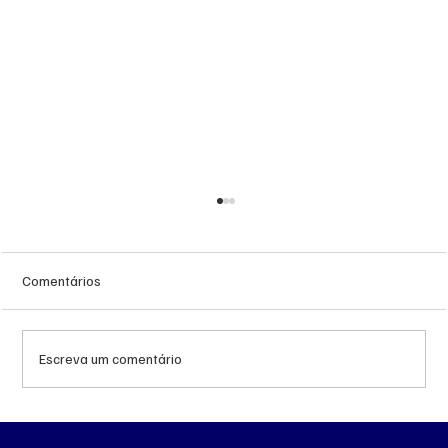
Comentários
Escreva um comentário
Queda do petróleo e geopolítica no Oriente