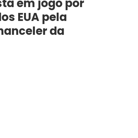
stá em jogo por
dos EUA pela
chanceler da