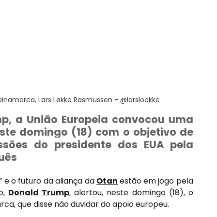
 Dinamarca, Lars Løkke Rasmussen - @larsloekke
, a União Europeia convocou uma 
te domingo (18) com o objetivo de 
ssões do presidente dos EUA pela 
uês
 o futuro da aliança da 
Otan
estão em jogo pela 
o, 
Donald Trump
, alertou, neste domingo (18), o 
rca, que disse não duvidar do apoio europeu.