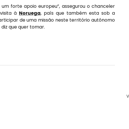
um forte apoio europeu”, assegurou o chanceler 
isita à 
Noruega
, país que também esta sob a 
articipar de uma missão neste território autônomo 
diz que quer tomar.
V