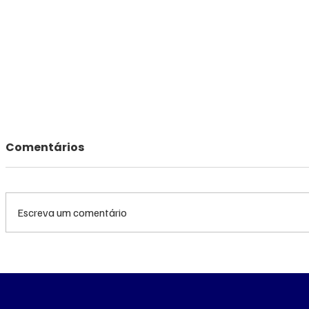
Comentários
Escreva um comentário
TRF3 anula condenações
MS renov
de Edson Giroto na
R$ 10,2 m
Operação Lama
atendime