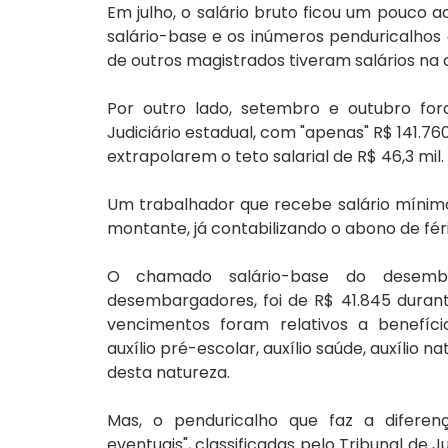
Em julho, o salário bruto ficou um pouco 
salário-base e os inúmeros penduricalhos
de outros magistrados tiveram salários na c
Por outro lado, setembro e outubro fo
Judiciário estadual, com "apenas" R$ 141.760
extrapolarem o teto salarial de R$ 46,3 mil.
Um trabalhador que recebe salário mínimo
montante, já contabilizando o abono de féri
O chamado salário-base do desemb
desembargadores, foi de R$ 41.845 durant
vencimentos foram relativos a benefícios
auxílio pré-escolar, auxílio saúde, auxílio na
desta natureza.
Mas, o penduricalho que faz a difere
eventuais", classificadas pelo Tribunal de 