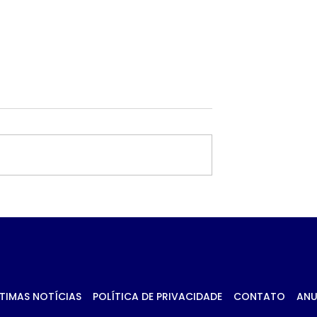
a contrato de
Troca de comando no
ilhões para
transporte de Campo
ntos de
Grande avança no CA
ise em Ponta
antes de decisão da
Prefeitura
TIMAS NOTÍCIAS
POLÍTICA DE PRIVACIDADE
CONTATO
ANU