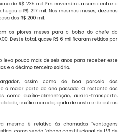
acima de R$ 235 mil. Em novembro, a soma entre o 
 chegou a R$ 217 mil. Nos mesmos meses, dezenas 
asa dos R$ 200 mil. 
ram os piores meses para o bolso do chefe do 
,00. Deste total, quase R$ 6 mil ficaram retidos por 
 leva pouco mais de seis anos para receber este 
as e o décimo terceiro salário. 
argador, assim como de boa parcela dos 
e a maior parte do ano passado. O restante dos 
 como auxílio-alimentação, auxílio-transporte, 
talidade, auxílio moradia, ajuda de custo e de outros 
nça mesmo é relativo às chamadas "vantagens 
Justiça  como sendo "abono constitucional de 1/3 de 