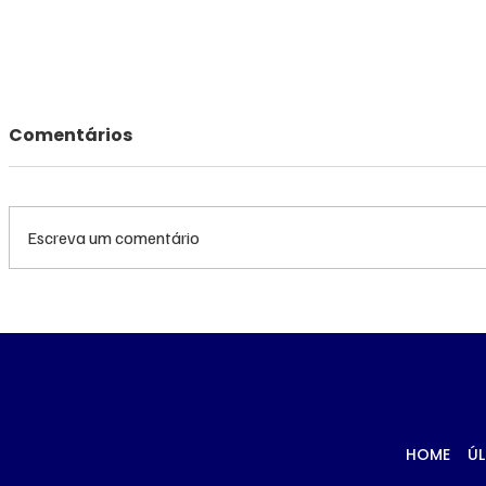
Comentários
Escreva um comentário
TRF3 anula condenações
MS renov
de Edson Giroto na
R$ 10,2 m
Operação Lama
atendime
Asfáltica por
hemodiál
parcialidade de juiz
Porã
HOME
ÚL